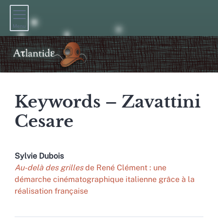
Menu
Keywords – Zavattini
Cesare
Sylvie
Dubois
Au-delà des grilles
de René Clément : une
démarche cinématographique italienne grâce à la
réalisation française