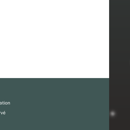
ation
rvé