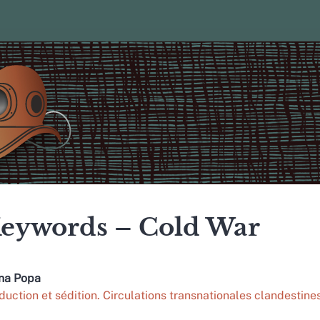
eywords – Cold War
ana
Popa
duction et sédition. Circulations transnationales clandesti