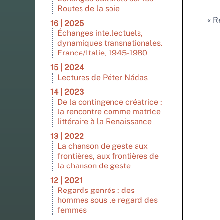
Routes de la soie
Re
16 | 2025
Échanges intellectuels,
dynamiques transnationales.
France/Italie, 1945-1980
15 | 2024
Lectures de Péter Nádas
14 | 2023
De la contingence créatrice :
la rencontre comme matrice
littéraire à la Renaissance
13 | 2022
La chanson de geste aux
frontières, aux frontières de
la chanson de geste
12 | 2021
Regards genrés : des
hommes sous le regard des
femmes