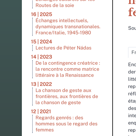
h
Routes de la soie
f
16 | 2025
Échanges intellectuels,
dynamiques transnationales.
Sou
France/Italie, 1945-1980
15 | 2024
Lectures de Péter Nádas
F
14 | 2023
De la contingence créatrice :
Enc
la rencontre comme matrice
der
littéraire à la Renaissance
lit
13 | 2022
rep
La chanson de geste aux
réf
frontières, aux frontières de
éta
la chanson de geste
des
12 | 2021
int
Regards genrés : des
enq
hommes sous le regard des
femmes
rep