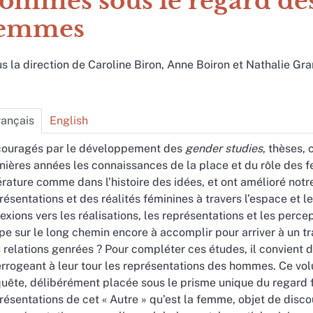
ommes sous le regard de
emmes
s la direction de
Caroline
Biron
,
Anne
Boiron
et
Nathalie
Gra
rançais
English
ouragés par le développement des
gender studies
, thèses, 
nières années les connaissances de la place et du rôle des fe
térature comme dans l’histoire des idées, et ont amélioré notr
résentations et des réalités féminines à travers l’espace et 
lexions vers les réalisations, les représentations et les per
pe sur le long chemin encore à accomplir pour arriver à un tr
 relations genrées ? Pour compléter ces études, il convient 
errogeant à leur tour les représentations des hommes. Ce v
uête, délibérément placée sous le prisme unique du regard fé
résentations de cet « Autre » qu’est la femme, objet de disco