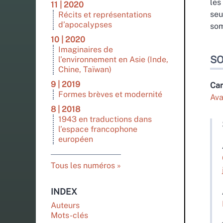
les
11 | 2020
seu
Récits et représentations
d’apocalypses
som
10 | 2020
Imaginaires de
S
l’environnement en Asie (Inde,
Chine, Taïwan)
9 | 2019
Car
Formes brèves et modernité
Ava
8 | 2018
1943 en traductions dans
l’espace francophone
européen
Tous les numéros
INDEX
Auteurs
Mots-clés