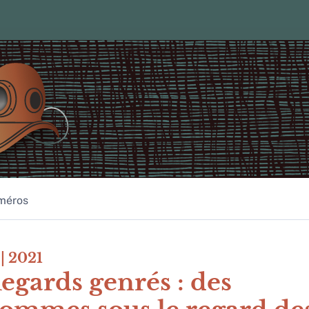
méros
| 2021
egards genrés : des