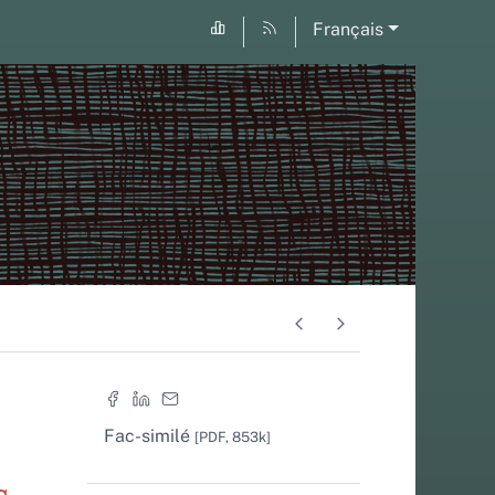
Français
Fac-similé
[PDF, 853k]