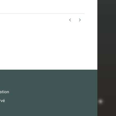
ation
rvé