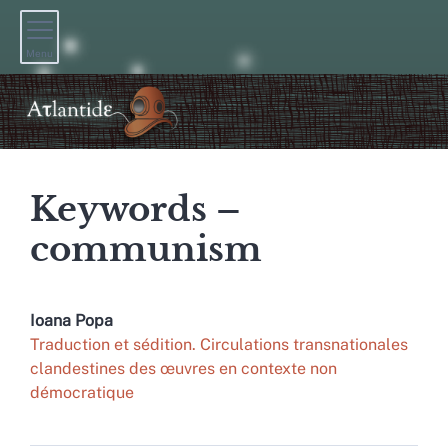
Menu
Keywords –
communism
Ioana
Popa
Traduction et sédition. Circulations transnationales
clandestines des œuvres en contexte non
démocratique