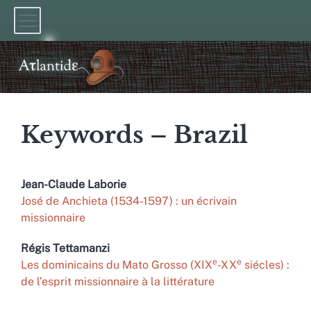
Keywords – Brazil
Jean-Claude
Laborie
José de Anchieta (1534-1597) : un écrivain
missionnaire
Régis
Tettamanzi
e
e
Les dominicains du Mato Grosso (XIX
-XX
siécles) :
de l’esprit missionnaire à la littérature