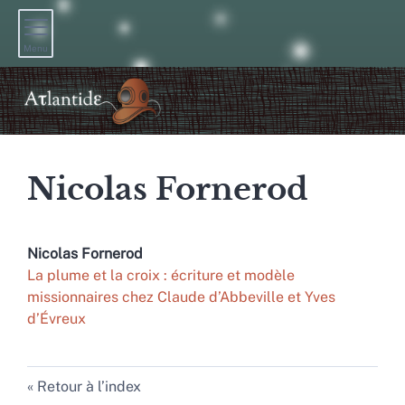
Menu
Nicolas
Fornerod
Nicolas
Fornerod
La plume et la croix : écriture et modèle
missionnaires chez Claude d’Abbeville et Yves
d’Évreux
Retour à l’index