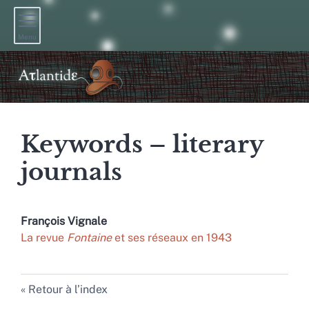
Menu
Keywords – literary
journals
François
Vignale
La revue
Fontaine
et ses réseaux en 1943
Retour à l’index