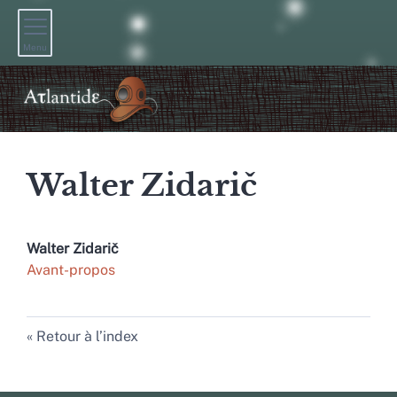
Menu
Walter
Zidarič
Walter
Zidarič
Avant-propos
Retour à l’index