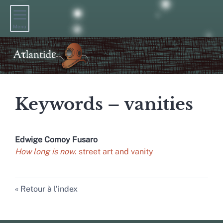
Menu
Keywords – vanities
Edwige
Comoy Fusaro
How long is now
. street art and vanity
Retour à l’index