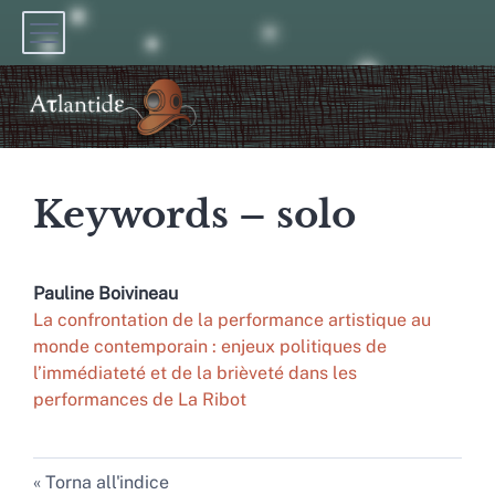
Keywords – solo
Pauline
Boivineau
La confrontation de la performance artistique au
monde contemporain : enjeux politiques de
l’immédiateté et de la brièveté dans les
performances de La Ribot
Torna all'indice