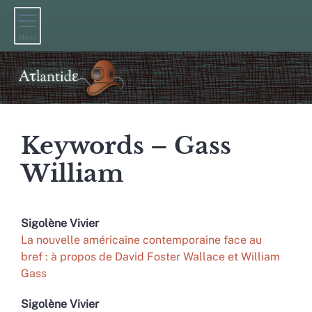
Menu
Keywords – Gass
William
Sigolène
Vivier
La nouvelle américaine contemporaine face au
bref : à propos de David Foster Wallace et William
Gass
Sigolène
Vivier