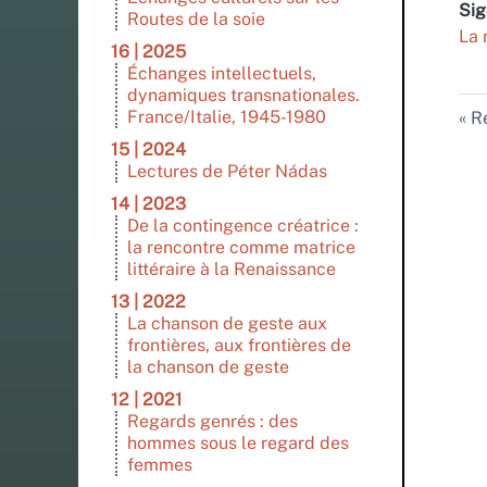
Si
Routes de la soie
La 
16 | 2025
Échanges intellectuels,
dynamiques transnationales.
France/Italie, 1945-1980
Re
15 | 2024
Lectures de Péter Nádas
14 | 2023
De la contingence créatrice :
la rencontre comme matrice
littéraire à la Renaissance
13 | 2022
La chanson de geste aux
frontières, aux frontières de
la chanson de geste
12 | 2021
Regards genrés : des
hommes sous le regard des
femmes