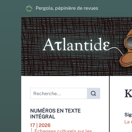
Pergola, pépinière de revues
Menu principal
K
NUMÉROS EN TEXTE
Si
INTÉGRAL
La 
17 | 2026
Échanges culturels sur les