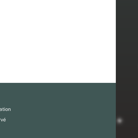
ation
rvé