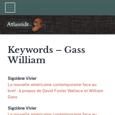
Keywords – Gass
William
Sigolène
Vivier
La nouvelle américaine contemporaine face au
bref : à propos de David Foster Wallace et William
Gass
Sigolène
Vivier
La nouvelle américaine contemporaine face au