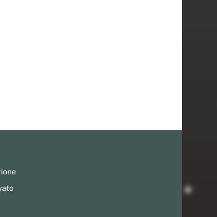
zione
vato