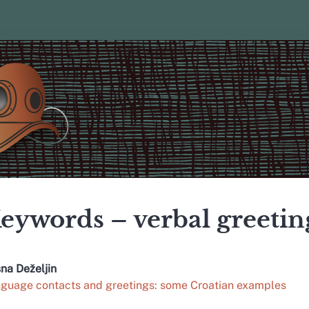
eywords – verbal greetin
sna
Deželjin
guage contacts and greetings: some Croatian examples