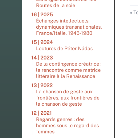
Routes de la soie
To
16 | 2025
Échanges intellectuels,
dynamiques transnationales.
France/Italie, 1945-1980
15 | 2024
Lectures de Péter Nádas
14 | 2023
De la contingence créatrice :
la rencontre comme matrice
littéraire à la Renaissance
13 | 2022
La chanson de geste aux
frontières, aux frontières de
la chanson de geste
12 | 2021
Regards genrés : des
hommes sous le regard des
femmes