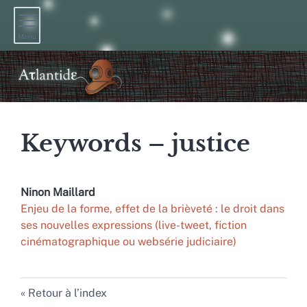
Menu
Keywords – justice
Ninon
Maillard
Enjeu de la forme, effet de la brièveté : le droit dans
ses nouvelles expressions (live-tweet, fiction
cinématographique ou websérie judiciaire)
Retour à l’index