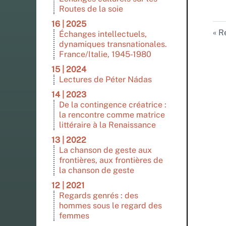
Routes de la soie
16 | 2025
Re
Échanges intellectuels,
dynamiques transnationales.
France/Italie, 1945-1980
15 | 2024
Lectures de Péter Nádas
14 | 2023
De la contingence créatrice :
la rencontre comme matrice
littéraire à la Renaissance
13 | 2022
La chanson de geste aux
frontières, aux frontières de
la chanson de geste
12 | 2021
Regards genrés : des
hommes sous le regard des
femmes