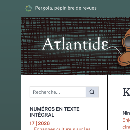
Pergola, pépinière de revues
Menu principal
K
NUMÉROS EN TEXTE
Ni
INTÉGRAL
Enj
17 | 2026
cin
Échanges culturels sur les