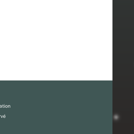
ation
rvé