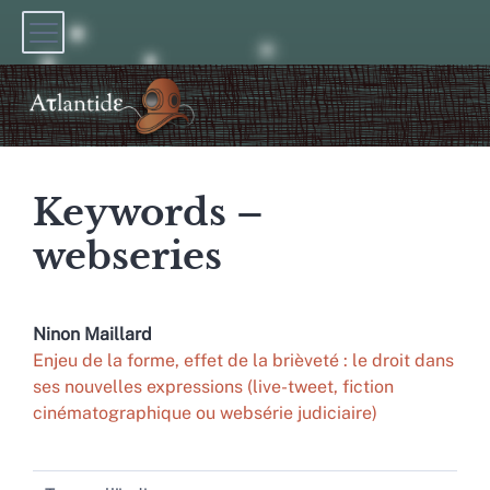
Keywords –
webseries
Ninon
Maillard
Enjeu de la forme, effet de la brièveté : le droit dans
ses nouvelles expressions (live-tweet, fiction
cinématographique ou websérie judiciaire)