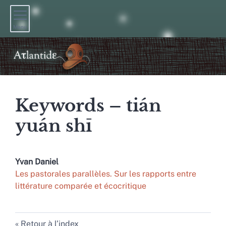
Menu
Keywords – tián
yuán shī
Yvan
Daniel
Les pastorales parallèles. Sur les rapports entre
littérature comparée et écocritique
Retour à l’index