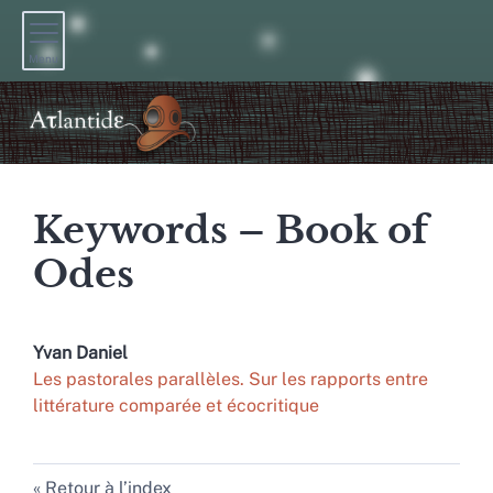
Menu
Keywords – Book of
Odes
Yvan
Daniel
Les pastorales parallèles. Sur les rapports entre
littérature comparée et écocritique
Retour à l’index