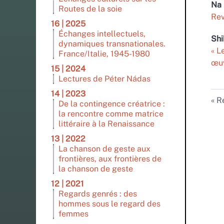
Na
Routes de la soie
Rev
16 | 2025
Échanges intellectuels,
Sh
dynamiques transnationales.
« L
France/Italie, 1945-1980
œuv
15 | 2024
Lectures de Péter Nádas
14 | 2023
Re
De la contingence créatrice :
la rencontre comme matrice
littéraire à la Renaissance
13 | 2022
La chanson de geste aux
frontières, aux frontières de
la chanson de geste
12 | 2021
Regards genrés : des
hommes sous le regard des
femmes