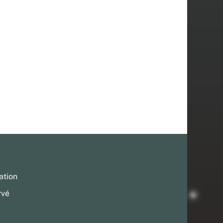
ation
rvé