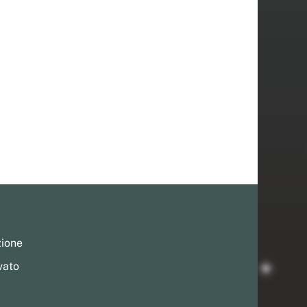
zione
vato