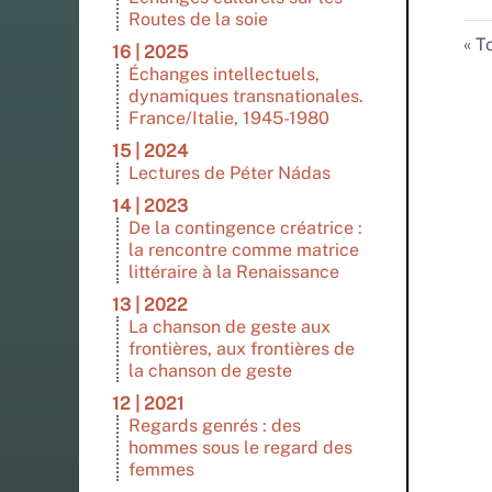
Routes de la soie
To
16 | 2025
Échanges intellectuels,
dynamiques transnationales.
France/Italie, 1945-1980
15 | 2024
Lectures de Péter Nádas
14 | 2023
De la contingence créatrice :
la rencontre comme matrice
littéraire à la Renaissance
13 | 2022
La chanson de geste aux
frontières, aux frontières de
la chanson de geste
12 | 2021
Regards genrés : des
hommes sous le regard des
femmes