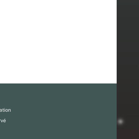
ation
rvé