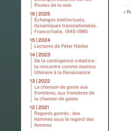
Routes de la soie
Re
16 | 2025
Échanges intellectuels,
dynamiques transnationales.
France/Italie, 1945-1980
15 | 2024
Lectures de Péter Nádas
14 | 2023
De la contingence créatrice :
la rencontre comme matrice
littéraire à la Renaissance
13 | 2022
La chanson de geste aux
frontières, aux frontières de
la chanson de geste
12 | 2021
Regards genrés : des
hommes sous le regard des
femmes