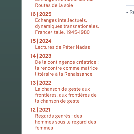
Routes de la soie
Re
16 | 2025
Échanges intellectuels,
dynamiques transnationales.
France/Italie, 1945-1980
15 | 2024
Lectures de Péter Nádas
14 | 2023
De la contingence créatrice :
la rencontre comme matrice
littéraire à la Renaissance
13 | 2022
La chanson de geste aux
frontières, aux frontières de
la chanson de geste
12 | 2021
Regards genrés : des
hommes sous le regard des
femmes