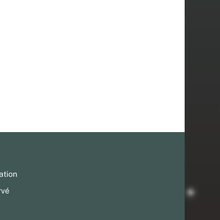
ation
rvé