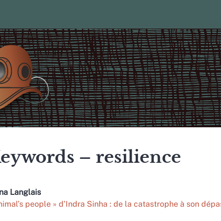
eywords – resilience
ena
Langlais
nimal’s people » d’Indra Sinha : de la catastrophe à son dé