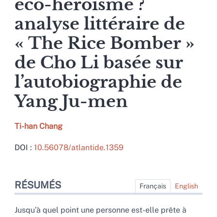
éco-héroïsme ?
analyse littéraire de
« The Rice Bomber »
de Cho Li basée sur
l’autobiographie de
Yang Ju-men
Ti-han
Chang
DOI :
10.56078/atlantide.1359
Résumés
RÉSUMÉS
Index
Français
English
Plan
Texte intégral
Jusqu’à quel point une personne est-elle prête à