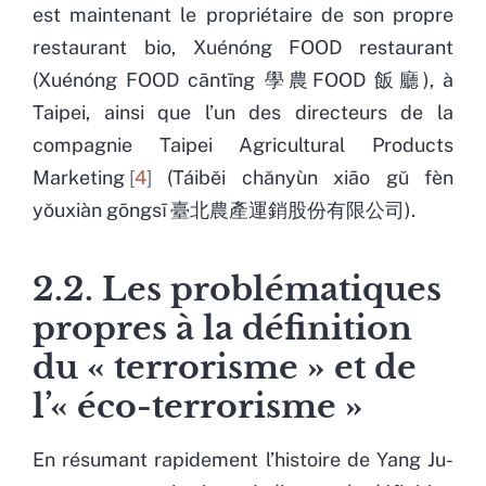
est maintenant le propriétaire de son propre
restaurant bio, Xuénóng FOOD restaurant
(Xuénóng FOOD cāntīng 學農FOOD 飯廳), à
Taipei, ainsi que l’un des directeurs de la
compagnie Taipei Agricultural Products
Marketing
4
(Táibĕi chănyùn xiāo gŭ fèn
yŏuxiàn gōngsī 臺北農產運銷股份有限公司).
2.2. Les problématiques
propres à la définition
du « terrorisme » et de
l’« éco-terrorisme »
En résumant rapidement l’histoire de Yang Ju-