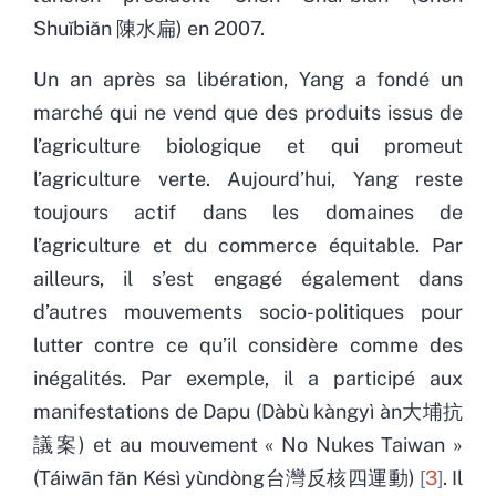
Shuĭbiăn 陳水扁) en 2007.
Un an après sa libération, Yang a fondé un
marché qui ne vend que des produits issus de
l’agriculture biologique et qui promeut
l’agriculture verte. Aujourd’hui, Yang reste
toujours actif dans les domaines de
l’agriculture et du commerce équitable. Par
ailleurs, il s’est engagé également dans
d’autres mouvements socio-politiques pour
lutter contre ce qu’il considère comme des
inégalités. Par exemple, il a participé aux
manifestations de Dapu (Dàbù kàngyì àn大埔抗
議案) et au mouvement « No Nukes Taiwan »
(Táiwān făn Késì yùndòng台灣反核四運動)
3
. Il