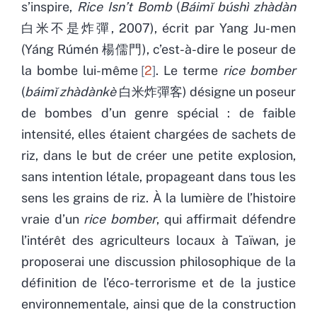
s’inspire,
Rice Isn’t Bomb
(
Báimĭ búshì zhàdàn
白米不是炸彈, 2007), écrit par Yang Ju-men
(Yáng Rúmén 楊儒門), c’est-à-dire le poseur de
la bombe lui-même
2
. Le terme
rice bomber
(
báimĭ zhàdànkè
白米炸彈客) désigne un poseur
de bombes d’un genre spécial : de faible
intensité, elles étaient chargées de sachets de
riz, dans le but de créer une petite explosion,
sans intention létale, propageant dans tous les
sens les grains de riz. À la lumière de l’histoire
vraie d’un
rice bomber
, qui affirmait défendre
l’intérêt des agriculteurs locaux à Taïwan, je
proposerai une discussion philosophique de la
définition de l’éco-terrorisme et de la justice
environnementale, ainsi que de la construction