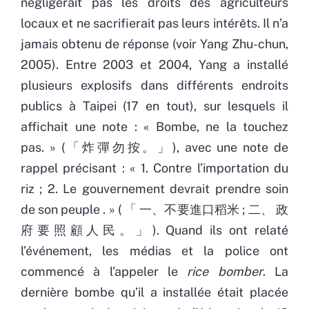
négligerait pas les droits des agriculteurs
locaux et ne sacrifierait pas leurs intérêts. Il n’a
jamais obtenu de réponse (voir Yang Zhu-chun,
2005). Entre 2003 et 2004, Yang a installé
plusieurs explosifs dans différents endroits
publics à Taipei (17 en tout), sur lesquels il
affichait une note : « Bombe, ne la touchez
pas. » (「炸彈勿按。」), avec une note de
rappel précisant : « 1. Contre l’importation du
riz ; 2. Le gouvernement devrait prendre soin
de son peuple . » ( 「 一、不要進口稻米 ; 二、 政
府要照顧人民。」). Quand ils ont relaté
l’événement, les médias et la police ont
commencé à l’appeler le
rice bomber
. La
dernière bombe qu’il a installée était placée