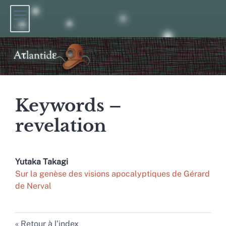
Menu
Keywords –
revelation
Yutaka
Takagi
Sur la genèse des visions apocalyptiques de Gérard
de Nerval
Retour à l’index