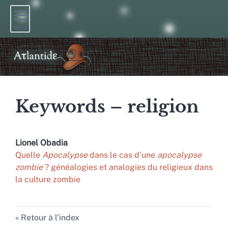
Menu
Keywords – religion
Lionel
Obadia
Quelle
Apocalypse
dans le cas d’une
apocalypse
zombie
? généalogies et analogies du religieux dans
la culture zombie
Retour à l’index