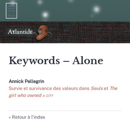
Menu
Keywords – Alone
Annick
Pellegrin
Survie et survivance des valeurs dans
Seuls
et
The
girl who owned
a city
Retour à l’index