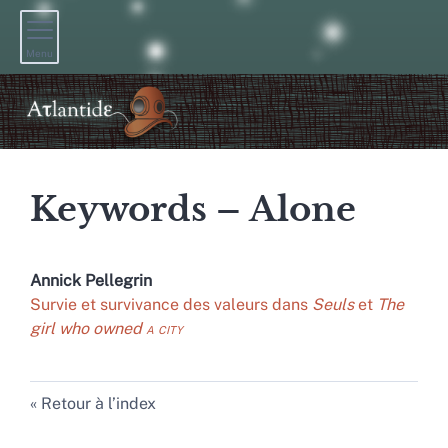
Menu
Keywords – Alone
Annick
Pellegrin
Survie et survivance des valeurs dans
Seuls
et
The
girl who owned
a city
Retour à l’index