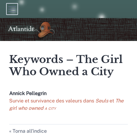
Keywords – The Girl
Who Owned a City
Annick
Pellegrin
Survie et survivance des valeurs dans
Seuls
et
The
girl who owned
a city
Torna all'indice