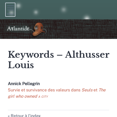
Menu
Keywords – Althusser
Louis
Annick
Pellegrin
Survie et survivance des valeurs dans
Seuls
et
The
girl who owned
a city
Retour à l’index