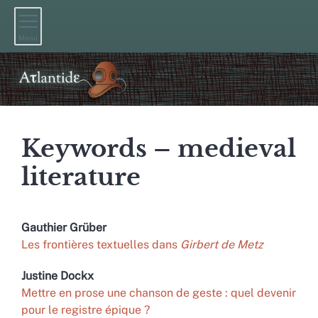
Menu
Keywords – medieval
literature
Gauthier
Grüber
Les frontières textuelles dans
Girbert de Metz
Justine
Dockx
Mettre en prose une chanson de geste : quel devenir
pour le registre épique ?