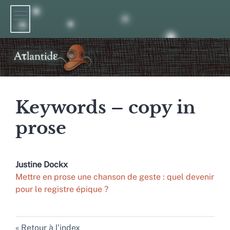
Menu
Keywords – copy in
prose
Justine
Dockx
Mettre en prose une chanson de geste : quel devenir
pour le registre épique ?
Retour à l’index