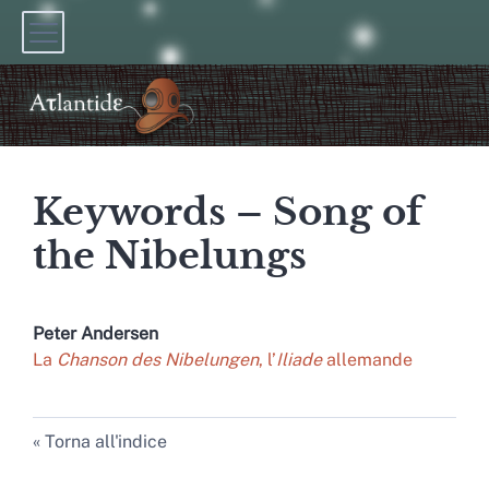
Keywords – Song of
the Nibelungs
Peter
Andersen
La
Chanson des Nibelungen
, l’
Iliade
allemande
Torna all'indice