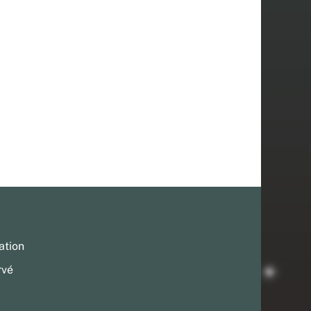
ation
rvé