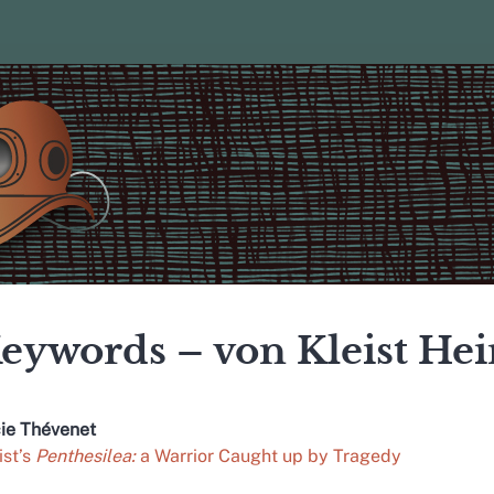
eywords – von Kleist Hei
cie
Thévenet
ist’s
Penthesilea:
a Warrior Caught up by Tragedy