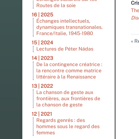
Cri
Routes de la soie
The
16 | 2025
Dis
Échanges intellectuels,
dynamiques transnationales.
France/Italie, 1945-1980
Re
15 | 2024
Lectures de Péter Nádas
14 | 2023
De la contingence créatrice :
la rencontre comme matrice
littéraire à la Renaissance
13 | 2022
La chanson de geste aux
frontières, aux frontières de
la chanson de geste
12 | 2021
Regards genrés : des
hommes sous le regard des
femmes