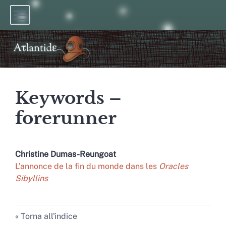
Keywords –
forerunner
Christine
Dumas-Reungoat
L’annonce de la fin du monde dans les
Oracles
Sibyllins
Torna all'indice