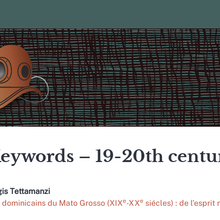
eywords – 19-20th centu
gis
Tettamanzi
e
e
 dominicains du Mato Grosso (XIX
-XX
siécles) : de l’esprit 