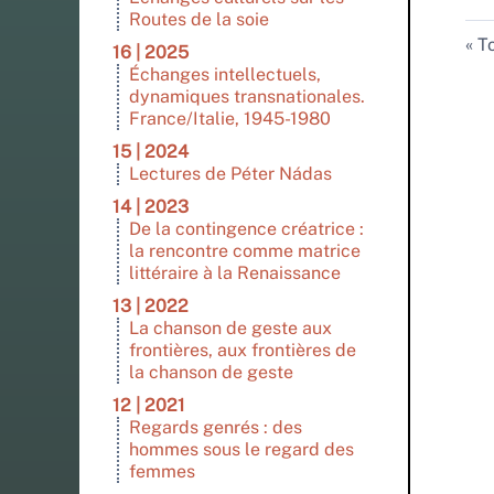
Routes de la soie
To
16 | 2025
Échanges intellectuels,
dynamiques transnationales.
France/Italie, 1945-1980
15 | 2024
Lectures de Péter Nádas
14 | 2023
De la contingence créatrice :
la rencontre comme matrice
littéraire à la Renaissance
13 | 2022
La chanson de geste aux
frontières, aux frontières de
la chanson de geste
12 | 2021
Regards genrés : des
hommes sous le regard des
femmes