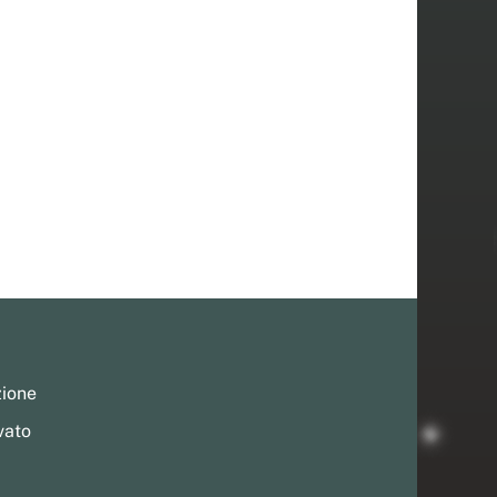
zione
vato