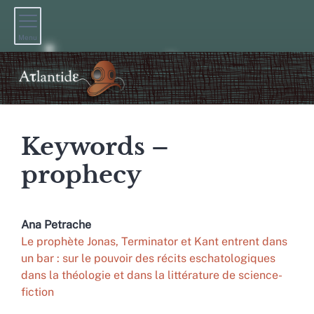
Menu
Keywords –
prophecy
Ana
Petrache
Le prophète Jonas, Terminator et Kant entrent dans
un bar : sur le pouvoir des récits eschatologiques
dans la théologie et dans la littérature de science-
fiction