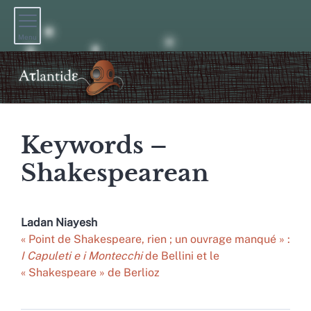
Menu
Keywords –
Shakespearean
Ladan
Niayesh
« Point de Shakespeare, rien ; un ouvrage manqué » :
I Capuleti e i Montecchi
de Bellini et le
« Shakespeare » de Berlioz