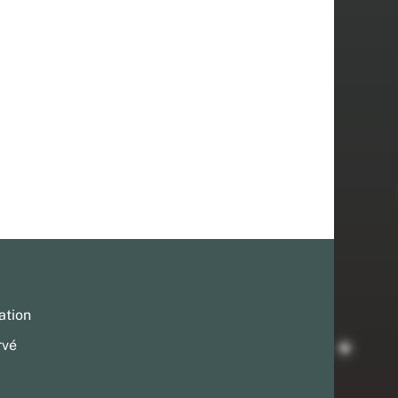
ation
rvé