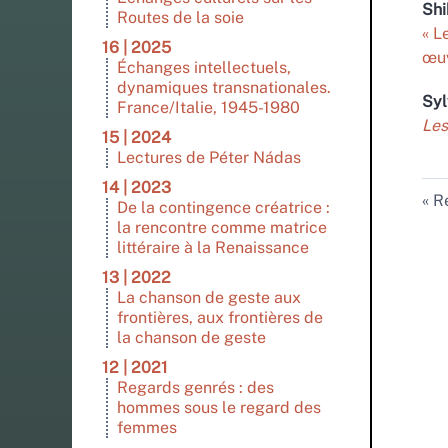
Sh
Routes de la soie
« L
16 | 2025
œuv
Échanges intellectuels,
dynamiques transnationales.
Syl
France/Italie, 1945-1980
Les
15 | 2024
Lectures de Péter Nádas
14 | 2023
Re
De la contingence créatrice :
la rencontre comme matrice
littéraire à la Renaissance
13 | 2022
La chanson de geste aux
frontières, aux frontières de
la chanson de geste
12 | 2021
Regards genrés : des
hommes sous le regard des
femmes