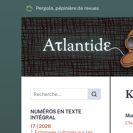
Pergola, pépinière de revues
Menu principal
K
NUMÉROS EN TEXTE
Mur
INTÉGRAL
L’h
17 | 2026
Échanges culturels sur les