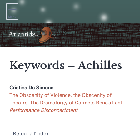
Menu
Keywords – Achilles
Cristina De
Simone
The Obscenity of Violence, the Obscenity of
Theatre. The Dramaturgy of Carmelo Bene’s Last
Performance Disconcertment
Retour à l’index