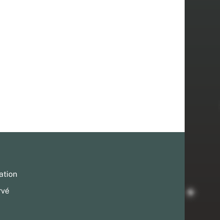
ation
rvé