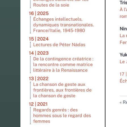
Tri
Routes de la soie
À l
16 | 2025
rom
Échanges intellectuels,
dynamiques transnationales.
Ni
France/Italie, 1945-1980
La 
15 | 2024
Fer
Lectures de Péter Nádas
14 | 2023
Yu
De la contingence créatrice :
Le
la rencontre comme matrice
littéraire à la Renaissance
17 
13 | 2022
Éch
La chanson de geste aux
frontières, aux frontières de
la chanson de geste
Re
12 | 2021
Regards genrés : des
hommes sous le regard des
femmes