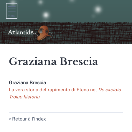
Menu
Graziana
Brescia
Graziana
Brescia
La vera storia del rapimento di Elena nel
De excidio
Troiae historia
Retour à l’index