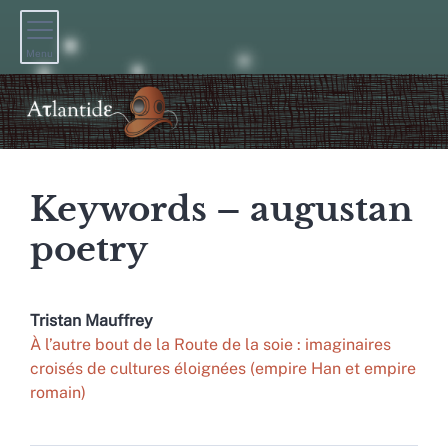
Menu
Keywords – augustan
poetry
Tristan
Mauffrey
À l’autre bout de la Route de la soie : imaginaires
croisés de cultures éloignées (empire Han et empire
romain)