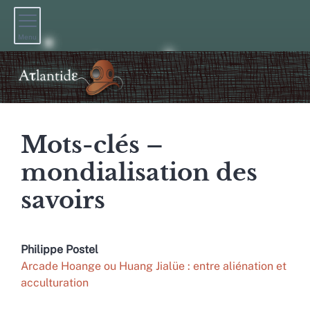
Menu
Mots-clés –
mondialisation des
savoirs
Philippe
Postel
Arcade Hoange ou Huang Jialüe : entre aliénation et
acculturation