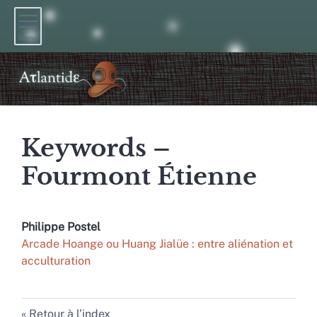
Menu
Keywords –
Fourmont Étienne
Philippe
Postel
Arcade Hoange ou Huang Jialüe : entre aliénation et
acculturation
Retour à l’index