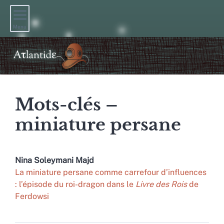
Menu
Mots-clés –
miniature persane
Nina
Soleymani Majd
La miniature persane comme carrefour d’influences
: l’épisode du roi-dragon dans le
Livre des Rois
de
Ferdowsi