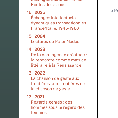
Routes de la soie
Re
16 | 2025
Échanges intellectuels,
dynamiques transnationales.
France/Italie, 1945-1980
15 | 2024
Lectures de Péter Nádas
14 | 2023
De la contingence créatrice :
la rencontre comme matrice
littéraire à la Renaissance
13 | 2022
La chanson de geste aux
frontières, aux frontières de
la chanson de geste
12 | 2021
Regards genrés : des
hommes sous le regard des
femmes