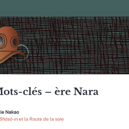
ots-clés – ère Nara
kie
Nakao
Shôsô-in
et la Route de la soie