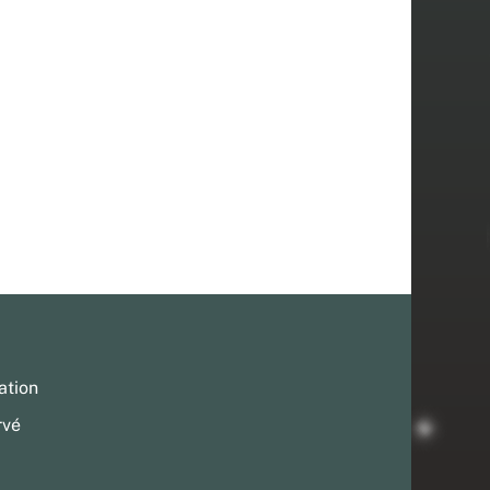
ation
rvé