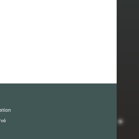
ation
rvé