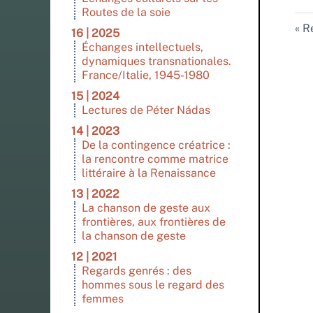
Routes de la soie
Re
16 | 2025
Échanges intellectuels,
dynamiques transnationales.
France/Italie, 1945-1980
15 | 2024
Lectures de Péter Nádas
14 | 2023
De la contingence créatrice :
la rencontre comme matrice
littéraire à la Renaissance
13 | 2022
La chanson de geste aux
frontières, aux frontières de
la chanson de geste
12 | 2021
Regards genrés : des
hommes sous le regard des
femmes