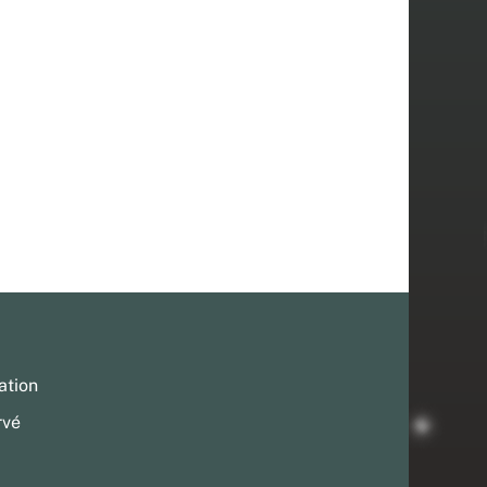
ation
rvé