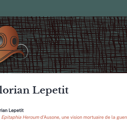
lorian
Lepetit
rian
Lepetit
s
Epitaphia Heroum
d’Ausone, une vision mortuaire de la guer