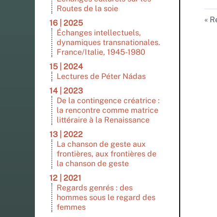
Routes de la soie
Re
16 | 2025
Échanges intellectuels,
dynamiques transnationales.
France/Italie, 1945-1980
15 | 2024
Lectures de Péter Nádas
14 | 2023
De la contingence créatrice :
la rencontre comme matrice
littéraire à la Renaissance
13 | 2022
La chanson de geste aux
frontières, aux frontières de
la chanson de geste
12 | 2021
Regards genrés : des
hommes sous le regard des
femmes