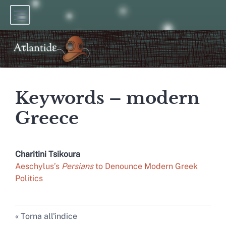
Keywords – modern
Greece
Charitini
Tsikoura
Aeschylus’s
Persians
to Denounce Modern Greek
Politics
Torna all'indice